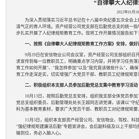
“自律攀大人纪律
2022年01月1
为深入贯彻落实习近平总书记在十八届中央纪委五次全会上
清气正的育人环境。资产经营公司党支部在后勤党总支的统一指
步扎实开展了人纪律规矩教育工作。现将工作开展情况报告如下
一、按照《自律攀大人纪律规矩教育工作方案》安排，做好
9月29日在安信物业公司会议室，资产经营公司支部组织
求宣传到每一位教职员工，明确重点学习内容，并将学习任务落实
育工作如何开展”、“我怎样参加”以及“我究竟该做些什么”，
育工作走深走实，切实增强广大党员干部、教职员工纪律规矩意
二、积极组织本支部人员参加后勤党总支集中教育学习活动
10月13日，按照后勤党总支安排，组织我支部全体党员参
党总支组织委员、后勤管理处处长王超同志讲党课，该课以“守
料为基本教育素材，要求广大党员干部、教职员工对纪律规矩要
11月3日，组织本支部资产经营公司、安信物业、驾校、
“强纪律规矩建廉洁后勤”专题宣讲会，会后副科级及以上干部均
输到位，务必入脑入心。