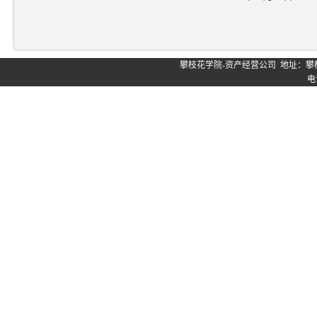
攀枝花学院-资产经营公司 地址：攀
电