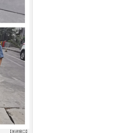
【
关闭窗口
】